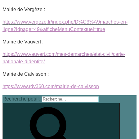
Mairie de Vergèze :
https://www.vergeze.fr/index.php/D%C3%A9marches-en-
ligne?idpage=49&afficheMenuContextuel=true
Mairie de Vauvert :
https://www.vauvert.com/mes-demarches/etat-civil/carte-
nationale-didentite/
Mairie de Calvisson :
https://www.rdv360.com/mairie-de-calvisson
Recherche pour :